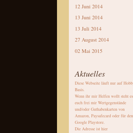
12 Juni 2014
13 Juni 2014
13 Juli 2014
27 August 2014
02 Mai 2015
Aktuelles
Diese Webseite läuft nur auf Hob
Basis.
Wenn ihr mir Helfen wollt steht es
euch frei mir Wertgegenstände
und/oder Guthabenkarten von
Amazon, Paysafecard oder für den
Google Playstore.
Die Adresse ist hier